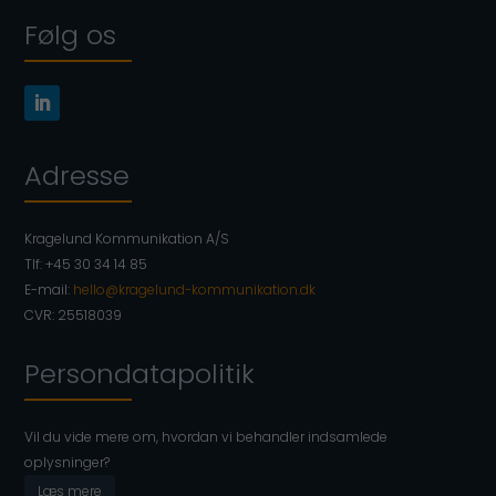
Følg os
Adresse
Kragelund Kommunikation A/S
Tlf: +45 30 34 14 85
E-mail:
hello@kragelund-kommunikation.dk
CVR: 25518039
Persondatapolitik
Vil du vide mere om, hvordan vi behandler indsamlede
oplysninger?
Læs mere