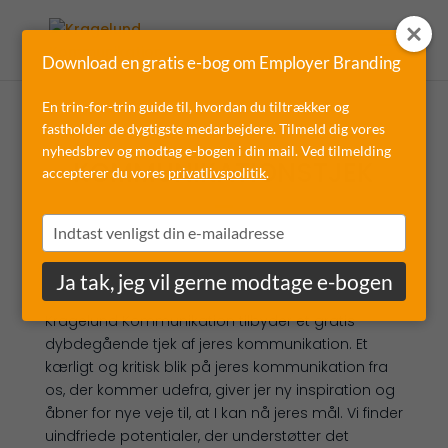
Download en gratis e-bog om Employer Branding
En trin-for-trin guide til, hvordan du tiltrækker og
fastholder de dygtigste medarbejdere. Tilmeld dig vores
nyhedsbrev og modtag e-bogen i din mail. Ved tilmelding
KOMMUNIKATIONSTJEK
accepterer du vores
privatlivspolitik
.
Type
your
email
Ja tak, jeg vil gerne modtage e-bogen
Kragelund Kommunikation tilbyder et gratis
dybdegående tjek af jeres kommunikation. Et
kærligt og kritisk blik på jeres kommunikation fra
os, der kommer udefra, giver jer ny inspiration og
åbner for nye veje til, at I kan nå jeres mål. Vi finder
uindfriede potentialer, der understøtter det