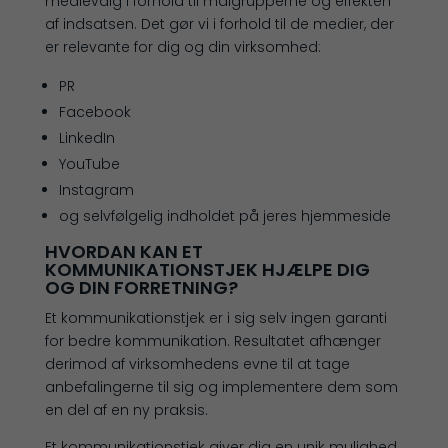
medievalg i forhold til målgrupperne og effekten
af indsatsen. Det gør vi i forhold til de medier, der
er relevante for dig og din virksomhed:
PR
Facebook
LinkedIn
YouTube
Instagram
og selvfølgelig indholdet på jeres hjemmeside
HVORDAN KAN ET
KOMMUNIKATIONSTJEK HJÆLPE DIG
OG DIN FORRETNING?
Et kommunikationstjek er i sig selv ingen garanti
for bedre kommunikation. Resultatet afhænger
derimod af virksomhedens evne til at tage
anbefalingerne til sig og implementere dem som
en del af en ny praksis.
Et kommunikationstjek giver dig en unik mulighed